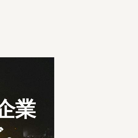
企業
ぐ。